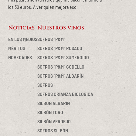
los 30 euros. A ver quién mejora eso.
Noticias
Nuestros vinos
Barra
lateral
EN LOS MEDIOS
SOFROS “P&M”
MÉRITOS
SOFROS “P&M” ROSADO
principal
NOVEDADES
SOFROS “P&M” SUMERGIDO
SOFROS “P&M” GODELLO
SOFROS “P&M” ALBARÍN
SOFROS
SOFROS CRIANZA BIOLÓGICA
SILBÓN ALBARÍN
SILBÓN TORO
SILBÓN VERDEJO
SOFROS SILBÓN