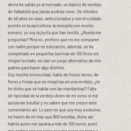
ahora he salido yo al mercado, un blanco de verdejo
de Valladolid que jamás podrías creer. De viñedos
de 40 años en vaso, seleccionados y con el cuidado
puesto en la agricultura, la recogida con mucho
esmero. yo soy la joyita que han tenido. ¿Rueda me
preguntas? Mira no, prefiero que no me comparen
con nadie porque mi educación, además, se ha
completado en pequeñas barricas de 100 litros sin
ningún tostado, es casi un juego alternativo de mis
padres para hacer algo distinto.
Doy mucha cremosidad, hablo de frutos secos, de
flores y frutas que no imaginas en una verdejo, ¿te
he dicho que sé hablar con las mandarinas? Falta
de tipicidad de la verdejo dicen de mi como si me
quisieran insultar y no saben que me crezco ante
comentarios así. Lo peor es que soy muy exclusivo,
no hacen de mi más que 600 botellas, dicho así
habría quien me sacaría a más de 100 euros, pues
mis padres son tan raros que me sacan en torno a