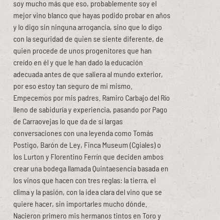
soy mucho más que eso, probablemente soy el
mejor vino blanco que hayas podido probar en años
y lo digo sin ninguna arrogancia, sino que lo digo
con la seguridad de quien se siente diferente, de
quien procede de unos progenitores que han
creído en él y que le han dado la educación
adecuada antes de que saliera al mundo exterior,
por eso estoy tan seguro de mi mismo.
Empecemos por mis padres. Ramiro Carbajo del Río
lleno de sabiduría y experiencia, pasando por Pago
de Carraovejas lo que da de sí largas
conversaciones con una leyenda como Tomás
Postigo, Barón de Ley, Finca Museum (Cgiales) o
los Lurton y Florentino Ferrín que deciden ambos
crear una bodega llamada Quintaesencia basada en
los vinos que hacen con tres reglas: la tierra, el
clima y la pasión, con la idea clara del vino que se
quiere hacer, sin importarles mucho dónde.
Nacieron primero mis hermanos tintos en Toro y