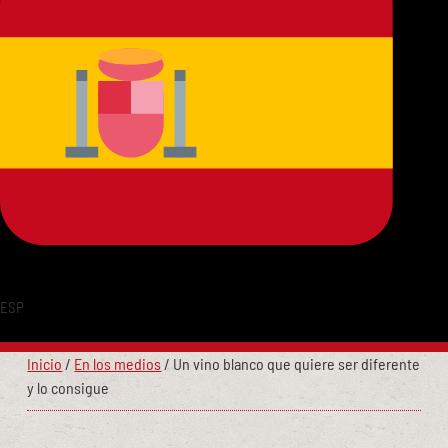
ESP
Inicio
/
En los medios
/
Un vino blanco que quiere ser diferente
y lo consigue