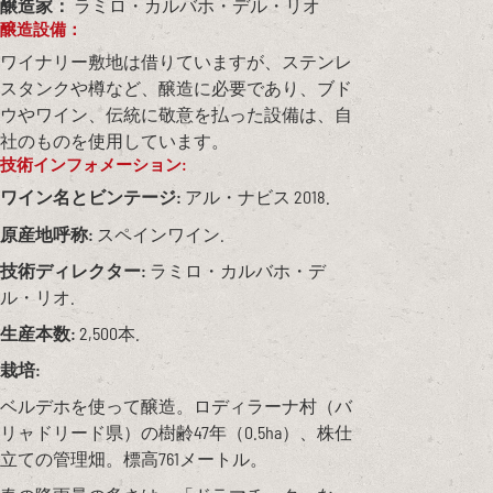
醸造家：
ラミロ・カルバホ・デル・リオ
醸造設備：
ワイナリー敷地は借りていますが、ステンレ
スタンクや樽など、醸造に必要であり、ブド
ウやワイン、伝統に敬意を払った設備は、自
社のものを使用しています。
技術インフォメーション:
ワイン名とビンテージ:
アル・ナビス 2018.
原産地呼称:
スペインワイン.
技術ディレクター:
ラミロ・カルバホ・デ
ル・リオ.
生産本数:
2,500本.
栽培:
ベルデホを使って醸造。ロディラーナ村（バ
リャドリード県）の樹齢47年（0.5ha）、株仕
立ての管理畑。標高761メートル。