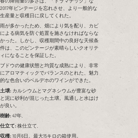
春の降雨量の多さは、「ドラマチック」な
2017年ビンテージを忘れさせ、より一般的な
生産量と収穫日に戻してくれた。
雨が多かったため、畑により気を配り、カビ
による病気を防ぐ処置を施さなければならな
かった。しかし、収穫期間中の良好な天候条
件は、このビンテージが素晴らしいクオリテ
ィになることを保証した。
ブドウの健康状態と均質な成熟により、非常
にアロマティックでバランスのとれた、魅力
的な色合いのベルデホのワインができた。
土壌:
カルシウムとマグネシウムが豊富な砂
と泥に砂利が混じった土壌。風通しと水はけ
が良い。
樹齢:
47年.
仕立て:
株仕立て.
収穫:
10月6日。最大15キロの箱使用。