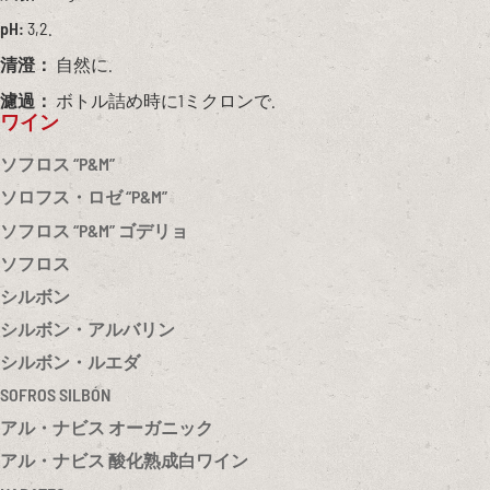
pH:
3,2.
清澄：
自然に.
濾過：
ボトル詰め時に1ミクロンで.
ワイン
ソフロス “P&M”
ソロフス・ロゼ “P&M”
ソフロス “P&M” ゴデリョ
ソフロス
シルボン
シルボン・アルバリン
シルボン・ルエダ
SOFROS SILBÓN
アル・ナビス オーガニック
アル・ナビス 酸化熟成白ワイン