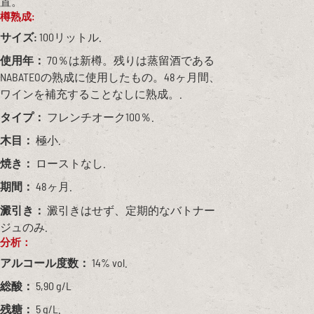
置。
樽熟成:
サイズ:
100リットル.
使用年：
70％は新樽。残りは蒸留酒である
NABATEOの熟成に使用したもの。48ヶ月間、
ワインを補充することなしに熟成。.
タイプ：
フレンチオーク100％.
木目：
極小.
焼き：
ローストなし.
期間：
48ヶ月.
澱引き：
澱引きはせず、定期的なバトナー
ジュのみ.
分析：
アルコール度数：
14% vol.
総酸：
5,90 g/L
残糖：
5 g/L.