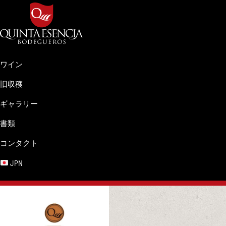
Skip
Skip
Skip
Skip
to
to
to
to
primary
main
primary
footer
navigation
content
sidebar
Bodegueros
Clima,
Quinta
Tierra
ワイン
Esencia
y
旧収穫
Pasión.
ギャラリー
書類
コンタクト
JPN