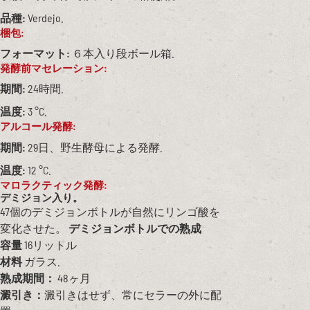
品種:
Verdejo.
梱包:
フォーマット:
６本入り段ボール箱.
発酵前マセレーション:
期間:
24時間.
温度:
3 °C.
アルコール発酵:
期間:
29日、野生酵母による発酵.
温度:
12 °C.
マロラクティック発酵:
デミジョン入り。
47個のデミジョンボトルが自然にリンゴ酸を
変化させた。
デミジョンボトルでの熟成
容量
16リットル
材料
ガラス.
熟成期間：
48ヶ月
澱引き：
澱引きはせず、常にセラーの外に配