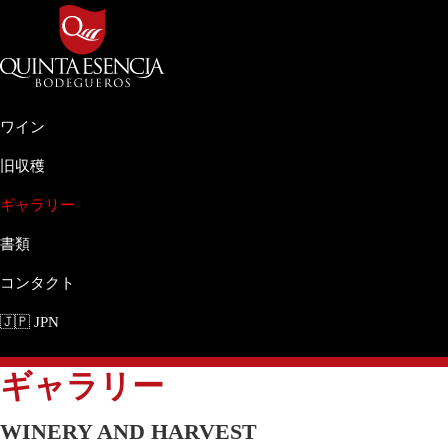
Skip
Skip
Skip
Skip
to
to
to
to
primary
main
primary
footer
navigation
content
sidebar
Bodegueros
Clima,
Quinta
Tierra
ワイン
Esencia
y
旧収穫
Pasión.
ギャラリー
書類
コンタクト
🇯🇵 JPN
ギャラリー
WINERY AND HARVEST