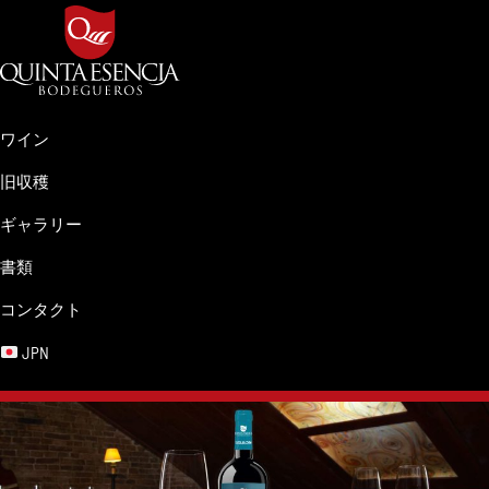
Skip
Skip
Skip
Skip
to
to
to
to
primary
main
primary
footer
navigation
content
sidebar
Bodegueros
Clima,
Quinta
Tierra
ワイン
Esencia
y
旧収穫
Pasión.
ギャラリー
書類
コンタクト
JPN