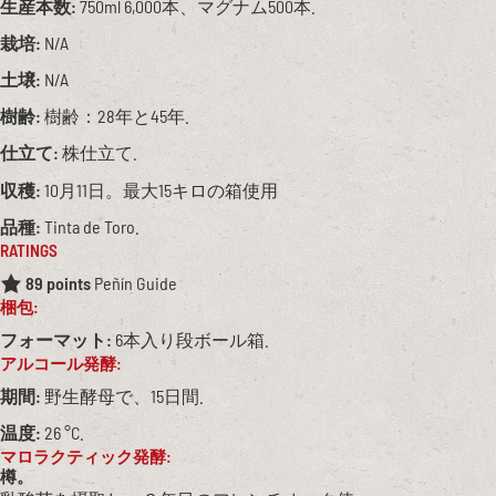
生産本数:
750ml 6,000本、マグナム500本.
栽培:
N/A
土壌:
N/A
樹齢:
樹齢：28年と45年.
仕立て:
株仕立て.
収穫:
10月11日。最大15キロの箱使用
品種:
Tinta de Toro.
RATINGS
89 points
Peñín Guide
梱包:
フォーマット:
6本入り段ボール箱.
アルコール発酵:
期間:
野生酵母で、15日間.
温度:
26 °C.
マロラクティック発酵:
樽。