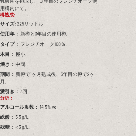
乳酸菌を摂取し、３年目のフレンチオーク使
用樽内にて。
樽熟成:
サイズ:
225リットル.
使用年：
新樽と3年目の使用樽.
タイプ：
フレンチオーク100％.
木目：
極小.
焼き：
中間.
期間：
新樽で1ヶ月熟成後、3年目の樽で2ヶ
月.
澱引き：
3回.
分析：
アルコール度数：
14,5% vol.
総酸：
5,5 g/L
残糖：
< 3 g/L.