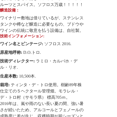
ルーツとスパイス。ソフロス万歳！！！！！
醸造設備：
ワイナリー敷地は借りているが、ステンレス
タンクや樽など醸造に必要なもの、ブドウや
ワインの伝統に敬意を払う設備は、自社製。
技術インフォメーション:
ワイン名とビンテージ:
ソフロス 2016.
原産地呼称:
D.O.トロ.
技術ディレクター:
ラミロ・カルバホ・デ
ル・リオ.
生産本数:
10,500本.
栽培:
ティンタ・デ・トロ使用。樹齢89年株
仕立ての５ヘクタール管理畑。モラレル・
デ・トロ村（サモラ県） 標高705ｍ。
2016年は、嵐や雨のない長い夏の間、強い暑
さが続いたため、アルコールとフェノールの
成熟度に差が生じ、収穫時期が前シーズンと