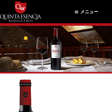
Skip
Skip
Skip
to
to
to
メニュー
main
primary
footer
content
sidebar
Bodegueros
Clima,
Quinta
Tierra
Esencia
y
Pasión.