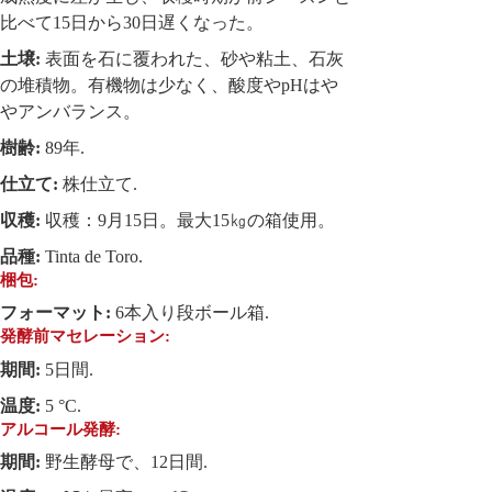
比べて15日から30日遅くなった。
土壌:
表面を石に覆われた、砂や粘土、石灰
の堆積物。有機物は少なく、酸度やpHはや
やアンバランス。
樹齢:
89年.
仕立て:
株仕立て.
収穫:
収穫：9月15日。最大15㎏の箱使用。
品種:
Tinta de Toro.
梱包:
フォーマット:
6本入り段ボール箱.
発酵前マセレーション:
期間:
5日間.
温度:
5 °C.
アルコール発酵:
期間:
野生酵母で、12日間.