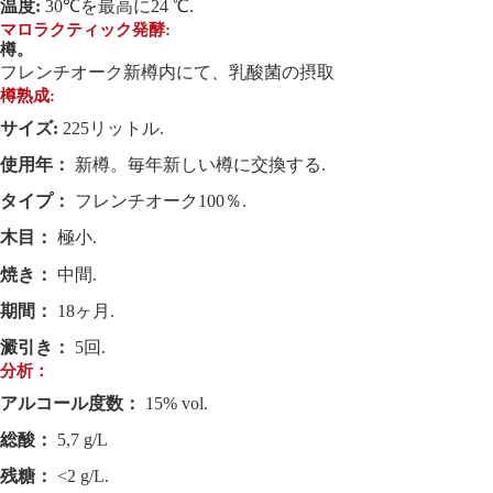
温度:
30℃を最高に24 ℃.
マロラクティック発酵:
樽。
フレンチオーク新樽内にて、乳酸菌の摂取
樽熟成:
サイズ:
225リットル.
使用年：
新樽。毎年新しい樽に交換する.
タイプ：
フレンチオーク100％.
木目：
極小.
焼き：
中間.
期間：
18ヶ月.
澱引き：
5回.
分析：
アルコール度数：
15% vol.
総酸：
5,7 g/L
残糖：
<2 g/L.