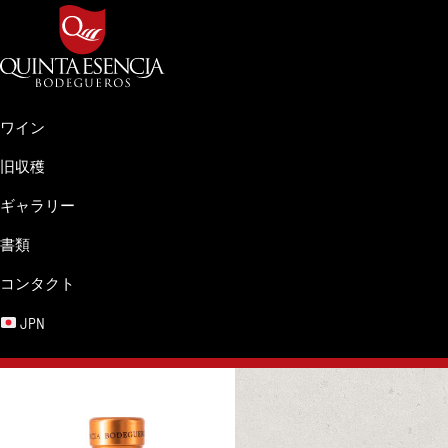
Skip
Skip
Skip
Skip
to
to
to
to
primary
main
primary
footer
navigation
content
sidebar
Bodegueros
Clima,
Quinta
Tierra
ワイン
Esencia
y
旧収穫
Pasión.
ギャラリー
書類
コンタクト
JPN