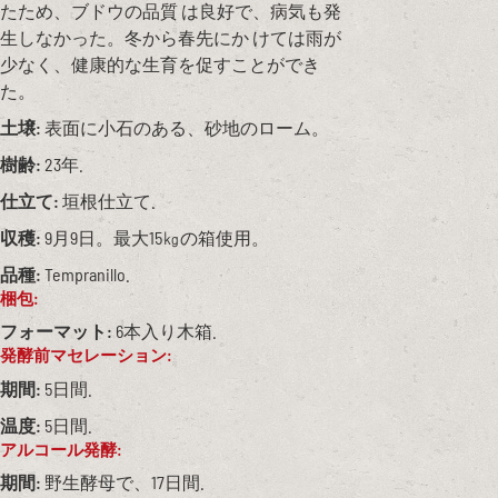
たため、ブドウの品質 は良好で、病気も発
生しなかった。冬から春先にか けては雨が
少なく、健康的な生育を促すことができ
た。
土壌:
表面に小石のある、砂地のローム。
樹齢:
23年.
仕立て:
垣根仕立て.
収穫:
9月9日。最大15㎏の箱使用。
品種:
Tempranillo.
梱包:
フォーマット:
6本入り木箱.
発酵前マセレーション:
期間:
5日間.
温度:
5日間.
アルコール発酵:
期間:
野生酵母で、17日間.