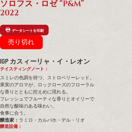
ソロフス・ロゼ “P&M”
2022
データシートを印刷
IGP カスィーリャ・イ・レオン
テイスティングノート：
スミレの色調を持つ、ストロベリーレッド。
果実のアロマが、ロックローズのフローラル
な香りとともに控えめに現れる。
フレッシュでフルーティな香りとオイリーで
自然な酸味のある味わい。
食事に合う。
醸造家：
ラミロ・カルバホ・デル・リオ
醸造設備：