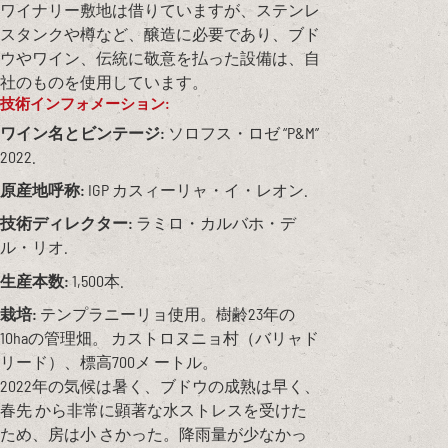
ワイナリー敷地は借りていますが、ステンレ
スタンクや樽など、醸造に必要であり、ブド
ウやワイン、伝統に敬意を払った設備は、自
社のものを使用しています。
技術インフォメーション:
ワイン名とビンテージ:
ソロフス・ロゼ “P&M”
2022.
原産地呼称:
IGP カスィーリャ・イ・レオン.
技術ディレクター:
ラミロ・カルバホ・デ
ル・リオ.
生産本数:
1,500本.
栽培:
テンプラニーリョ使用。樹齢23年の
10haの管理畑。 カストロヌニョ村（バリャド
リード）、標高700メ ートル。
2022年の気候は暑く、ブドウの成熟は早く、
春先 から非常に顕著な水ストレスを受けた
ため、房は小 さかった。降雨量が少なかっ