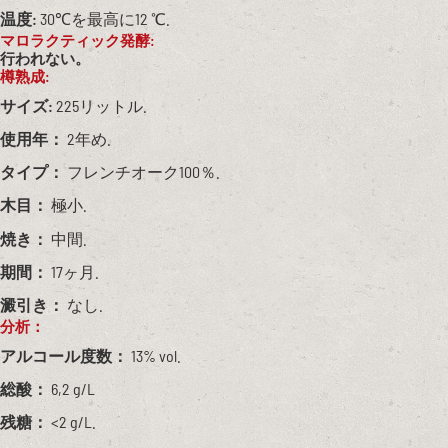
温度:
30℃を最高に12 ℃.
マロラクティック発酵:
行われない。
樽熟成:
サイズ:
225リットル.
使用年：
2年め.
タイプ：
フレンチオーク100％.
木目：
極小.
焼き：
中間.
期間：
17ヶ月.
澱引き：
なし.
分析：
アルコール度数：
13% vol.
総酸：
6,2 g/L
残糖：
<2 g/L.