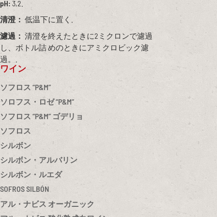
pH:
3,2.
清澄：
低温下に置く.
濾過：
清澄を終えたときに2ミクロンで濾過
し、ボトル詰 めのときにアミクロビック濾
過。.
ワイン
ソフロス “P&M”
ソロフス・ロゼ “P&M”
ソフロス “P&M” ゴデリョ
ソフロス
シルボン
シルボン・アルバリン
シルボン・ルエダ
SOFROS SILBÓN
アル・ナビス オーガニック