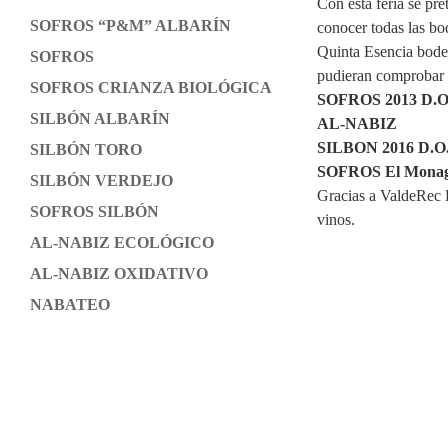
Con esta feria se pr
SOFROS “P&M” ALBARÍN
conocer todas las bo
Quinta Esencia bodeg
SOFROS
pudieran comprobar l
SOFROS CRIANZA BIOLÓGICA
SOFROS 2013 D.
SILBÓN ALBARÍN
AL-NABIZ
SILBON 2016 D.
SILBÓN TORO
SOFROS El Monagu
SILBÓN VERDEJO
Gracias a ValdeRec P
SOFROS SILBÓN
vinos.
AL-NABIZ ECOLÓGICO
AL-NABIZ OXIDATIVO
NABATEO