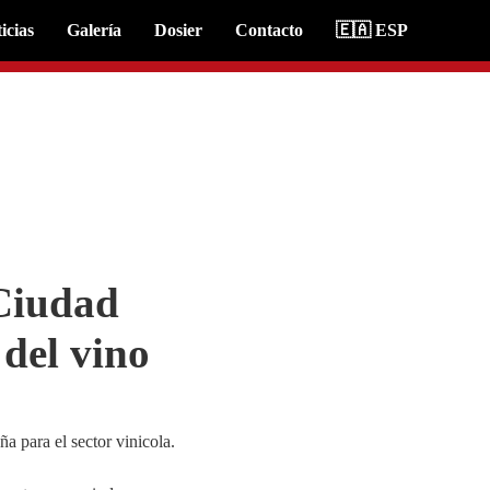
icias
Galería
Dosier
Contacto
🇪🇦 ESP
 Ciudad
 del vino
a para el sector vinicola.