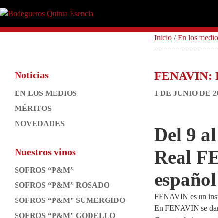
Saltar
Saltar
Saltar
Saltar
a
al
a
al
Bodegueros
Clima,
la
contenido
la
pie
Quinta
Tierra
Inicio
/
En los medio
navegación
principal
barra
de
Esencia
y
principal
lateral
página
Pasión.
principal
FENAVIN:
Noticias
Barra
EN LOS MEDIOS
1 DE JUNIO DE 2
lateral
MÉRITOS
principal
NOVEDADES
Del 9 a
Nuestros vinos
Real FE
SOFROS “P&M”
español
SOFROS “P&M” ROSADO
FENAVIN es un instru
SOFROS “P&M” SUMERGIDO
En FENAVIN se dan c
SOFROS “P&M” GODELLO