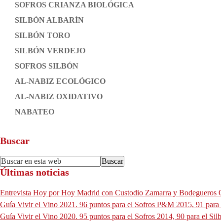
SOFROS CRIANZA BIOLÓGICA
SILBÓN ALBARÍN
SILBÓN TORO
SILBÓN VERDEJO
SOFROS SILBÓN
AL-NABIZ ECOLÓGICO
AL-NABIZ OXIDATIVO
NABATEO
Buscar
Footer
Buscar
Últimas noticias
en
esta
Entrevista Hoy por Hoy Madrid con Custodio Zamarra y Bodegueros 
web
Guía Vivir el Vino 2021. 96 puntos para el Sofros P&M 2015, 91 para
Guía Vivir el Vino 2020. 95 puntos para el Sofros 2014, 90 para el S