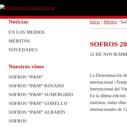
Saltar
Saltar
Saltar
Saltar
a
al
a
al
Bodegueros
Clima,
la
contenido
la
pie
Quinta
Noticias
Tierra
Barra
Inicio
/
Méritos
/
Sof
navegación
principal
barra
de
Esencia
y
principal
lateral
página
EN LOS MEDIOS
lateral
Pasión.
principal
MÉRITOS
SOFROS 2
principal
NOVEDADES
12 DE NOVIEMBR
Nuestros vinos
La Denominación de O
SOFROS “P&M”
internacional «Temp
SOFROS “P&M” ROSADO
Internacional del Vi
SOFROS “P&M” SUMERGIDO
En la última edición 
muestras, todas ellas
SOFROS “P&M” GODELLO
internacionales de 12
SOFROS “P&M” ALBARÍN
SOFROS