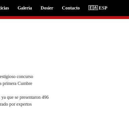
icias
Galería
Dosier
Contacto
🇪🇦 ESP
estigioso concurso
la primera Cumbre
ón ya que se presentaron 496
grado por expertos