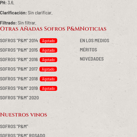
PH:
3,6.
Clarificación:
Sin clarificar.
Filtrado:
Sin filtrar.
Otras Añadas Sofros P&M
Noticias
SOFROS “P&M” 2014
EN LOS MEDIOS
MÉRITOS
SOFROS “P&M” 2015
NOVEDADES
SOFROS “P&M” 2016
SOFROS “P&M” 2017
SOFROS “P&M” 2018
SOFROS “P&M” 2019
SOFROS “P&M” 2020
Nuestros vinos
SOFROS “P&M”
SOFROS “P&M” ROSADO