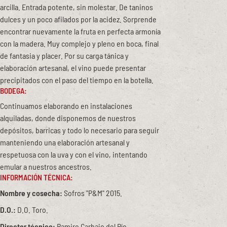
arcilla. Entrada potente, sin molestar. De taninos
dulces y un poco afilados por la acidez. Sorprende
encontrar nuevamente la fruta en perfecta armonía
con la madera. Muy complejo y pleno en boca, final
de fantasia y placer. Por su carga tánica y
elaboración artesanal, el vino puede presentar
precipitados con el paso del tiempo en la botella.
BODEGA:
Continuamos elaborando en instalaciones
alquiladas, donde disponemos de nuestros
depósitos, barricas y todo lo necesario para seguir
manteniendo una elaboración artesanal y
respetuosa con la uva y con el vino, intentando
emular a nuestros ancestros.
INFORMACIÓN TÉCNICA:
Nombre y cosecha:
Sofros "P&M" 2015.
D.O.:
D.O. Toro.
Director técnico:
Ramiro Carbajo del Río.