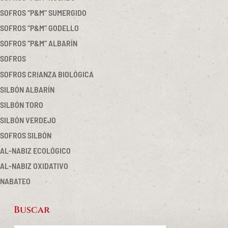
SOFROS “P&M” SUMERGIDO
SOFROS “P&M” GODELLO
SOFROS “P&M” ALBARÍN
SOFROS
SOFROS CRIANZA BIOLÓGICA
SILBÓN ALBARÍN
SILBÓN TORO
SILBÓN VERDEJO
SOFROS SILBÓN
AL-NABIZ ECOLÓGICO
AL-NABIZ OXIDATIVO
NABATEO
Buscar
Footer