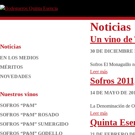
Saltar
Saltar
Saltar
Saltar
a
al
a
al
Bodegueros
Clima,
la
contenido
la
pie
Quinta
Tierra
Noticias
navegación
principal
barra
de
Esencia
y
principal
lateral
página
Un vino de
Pasión.
principal
Noticias
Barra
30 DE DICIEMBRE 
EN LOS MEDIOS
lateral
Sofros El Monaguillo no
MÉRITOS
Leer más
principal
NOVEDADES
Sofros 2011
14 DE MAYO DE 20
Nuestros vinos
SOFROS “P&M”
La Denominación de Ori
Leer más
SOFROS “P&M” ROSADO
Quinta Ese
SOFROS “P&M” SUMERGIDO
SOFROS “P&M” GODELLO
21 DE FEBRERO DE