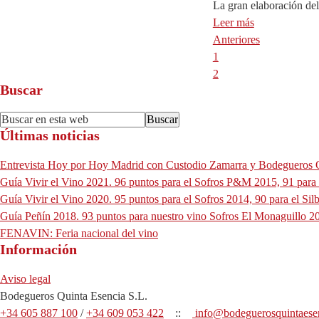
La gran elaboración del
Leer más
Anteriores
Página
1
Página
2
Buscar
Footer
Buscar
Últimas noticias
en
esta
Entrevista Hoy por Hoy Madrid con Custodio Zamarra y Bodegueros 
web
Guía Vivir el Vino 2021. 96 puntos para el Sofros P&M 2015, 91 para
Guía Vivir el Vino 2020. 95 puntos para el Sofros 2014, 90 para el S
Guía Peñín 2018. 93 puntos para nuestro vino Sofros El Monaguillo 20
FENAVIN: Feria nacional del vino
Información
Aviso legal
Bodegueros Quinta Esencia S.L.
+34 605 887 100
/
+34 609 053 422
::
info@bodeguerosquintaese