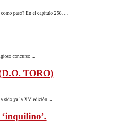
omo pasó? En el capítulo 258, ...
gioso concurso ...
1 (D.O. TORO)
a sido ya la XV edición ...
‘inquilino’.