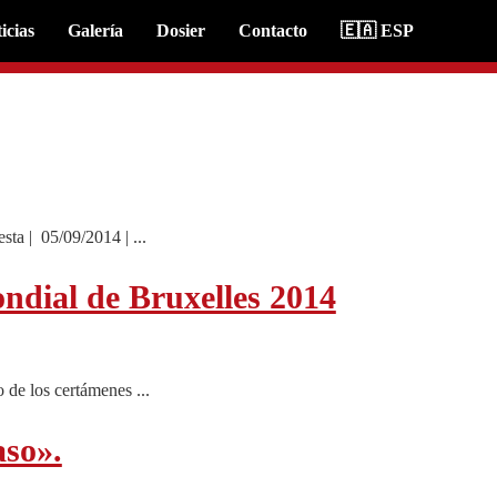
icias
Galería
Dosier
Contacto
🇪🇦 ESP
ta | 05/09/2014 | ...
ndial de Bruxelles 2014
de los certámenes ...
aso».